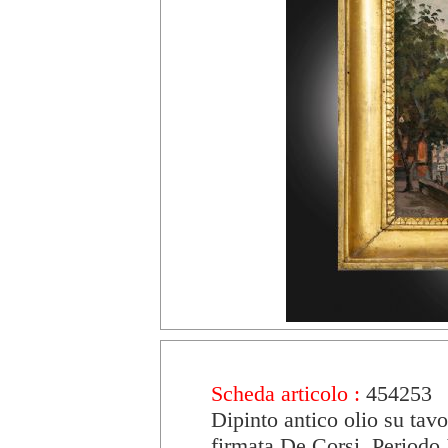
Scheda articolo :
454253
Dipinto antico olio su tavo
firmata De Corsi. Periodo