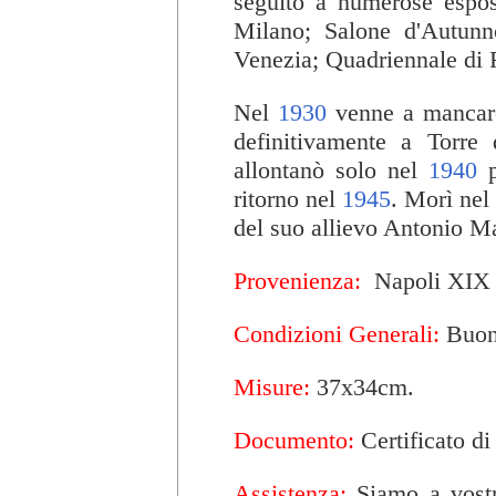
seguito a numerose espos
Milano; Salone d'Autunn
Venezia; Quadriennale di
Nel
1930
venne a mancar
definitivamente a Torre 
allontanò solo nel
1940
p
ritorno nel
1945
. Morì ne
del suo allievo Antonio M
Provenienza:
Napoli XIX 
Condizioni Generali:
Buon
Misure:
37x34cm.
Documento:
Certificato di
Assistenza:
Siamo a vostra