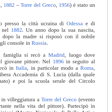
a
,
1882
–
Torre del Greco
,
1956
) è stato un
no presso la città ucraina di
Odessa
e di
e nel
1882
. Un anno dopo la sua nascita,
 dopo la madre si risposò con il nobile
gli console in
Russia
.
ra famiglia si recò a
Madrid
, luogo dove
l giovane pittore. Nel
1896
in seguito al
recò in
Italia
, in particolar modo a
Roma
,
libera Accademia di S. Lucia (dalla quale
nato) e poi la scuola serale del Circolo
ò in villeggiatura a
Torre del Greco
(evento
ante nella vita del pittore). Partecipò in