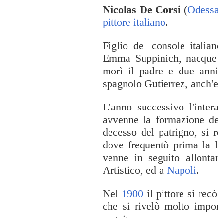
Nicolas De Corsi
(
Odess
pittore
italiano
.
Figlio del console italia
Emma Suppinich, nacqu
morì il padre e due anni
spagnolo Gutierrez, anch'e
L'anno successivo l'inte
avvenne la formazione de
decesso del patrigno, si 
dove frequentò prima la 
venne in seguito allonta
Artistico, ed a
Napoli
.
Nel
1900
il pittore si rec
che si rivelò molto import