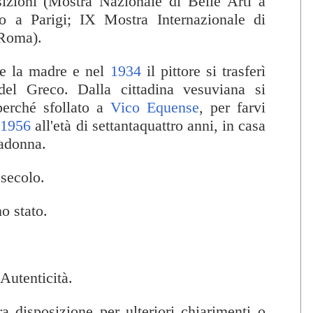
izioni (Mostra Nazionale di Belle Arti a
o a Parigi; IX Mostra Internazionale di
 Roma).
e la madre e nel
1934
il pittore si trasferì
del Greco. Dalla cittadina vesuviana si
erché sfollato a
Vico Equense
, per farvi
l
1956
all'età di settantaquattro anni, in casa
adonna.
secolo.
o stato.
 Autenticità.
 disposizione per ulteriori chiarimenti o