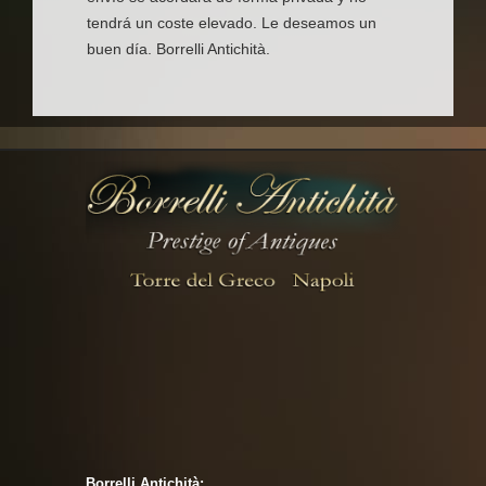
tendrá un coste elevado. Le deseamos un
buen día. Borrelli Antichità.
Borrelli Antichità: