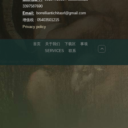
3397587690
Email:
borrelliantichitasrl@gmail.com
增值税 : 05403501215
Privacy policy
首页
关于我们
下载区
事项
SERVICES
联系
Web design
Powered by