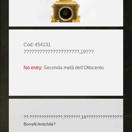
Cod: 454131
?????????????????????,19???
No entry:
Seconda metà dell'Ottocento
??:??????????????,???????,19???????????????????
Borrelli Antichità?