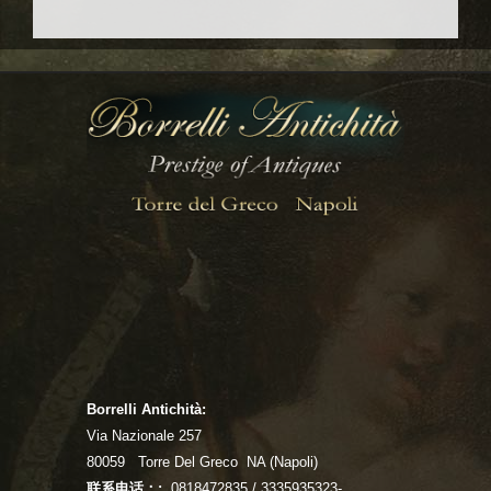
Borrelli Antichità:
Via Nazionale 257
80059 Torre Del Greco NA (Napoli)
联系电话：:
0818472835 / 3335935323-