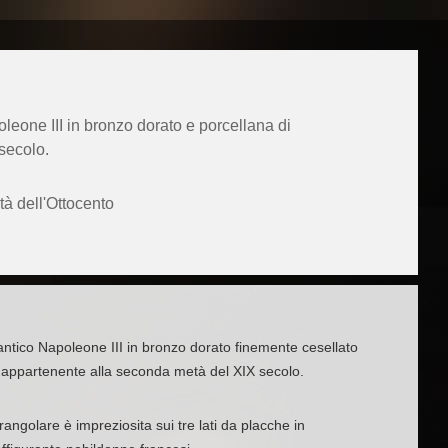
leone III in bronzo dorato e porcellana di
secolo.
à dell'Ottocento
ntico Napoleone III in bronzo dorato finemente cesellato
 appartenente alla seconda metà del XIX secolo.
ngolare è impreziosita sui tre lati da placche in