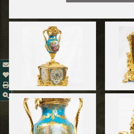
Info
Ad
amico
Stampa
ZOOM