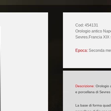
Cod: 454131
Orologio antico Napo
Sevres.Francia XIX 
Epoca:
Seconda met
Descrizione:
Orologio a
e porcellana di Sevres
La base di forma quadra