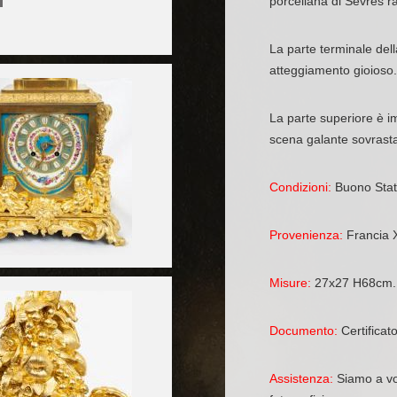
porcellana di Sevres ra
La parte terminale della
atteggiamento gioioso.
La parte superiore è i
scena galante sovrasta
Condizioni:
Buono Stat
Provenienza:
Francia 
Misure:
27x27 H68cm.
Documento:
Certificato
Assistenza:
Siamo a vos