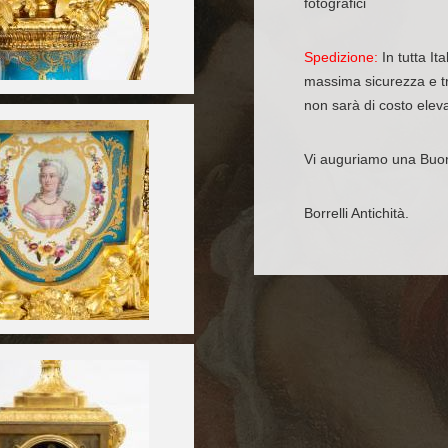
fotografici
Spedizione:
In tutta It
massima sicurezza e tr
non sarà di costo elev
Vi auguriamo una Buo
Borrelli Antichità.