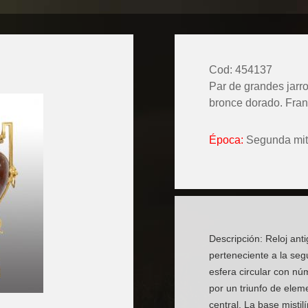
Cod: 454137
Par de grandes jarr
bronce dorado. Franc
Época:
Segunda mita
Descripción: Reloj ant
perteneciente a la seg
esfera circular con nú
por un triunfo de elem
central. La base misti