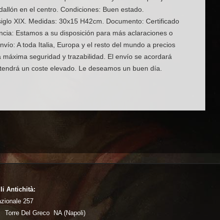
allón en el centro. Condiciones: Buen estado.
siglo XIX. Medidas: 30x15 H42cm. Documento: Certificado
encia: Estamos a su disposición para más aclaraciones o
Envío: A toda Italia, Europa y el resto del mundo a precios
 máxima seguridad y trazabilidad. El envío se acordará
 tendrá un coste elevado. Le deseamos un buen día.
li Antichità:
azionale 257
 Torre Del Greco NA (Napoli)