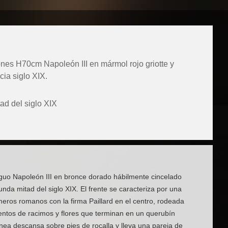
ones H70cm Napoleón III en mármol rojo griotte y
ia siglo XIX.
d del siglo XIX
iguo Napoleón III en bronce dorado hábilmente cincelado
unda mitad del siglo XIX. El frente se caracteriza por una
meros romanos con la firma Paillard en el centro, rodeada
entos de racimos y flores que terminan en un querubín
línea descansa sobre pies de rocalla y lleva una pareja de