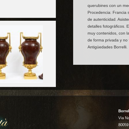
querubines con un med
Procedencia: Francia 
de autenticidad. Asist
detalles fotográficos. 
muy contenidos, con la
de forma privada y no
Antigüedades Borrelli.
Borrel
Via N
80059